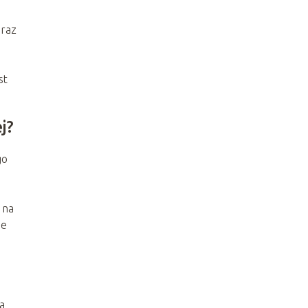
oraz
st
j?
go
 na
ie
a