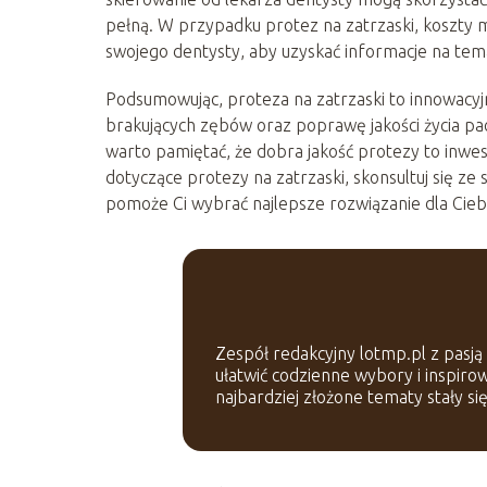
pełną. W przypadku protez na zatrzaski, koszty m
swojego dentysty, aby uzyskać informacje na te
Podsumowując, proteza na zatrzaski to innowacyj
brakujących zębów oraz poprawę jakości życia pac
warto pamiętać, że dobra jakość protezy to inwest
dotyczące protezy na zatrzaski, skonsultuj się ze 
pomoże Ci wybrać najlepsze rozwiązanie dla Cieb
Zespół redakcyjny lotmp.pl z pasją 
ułatwić codzienne wybory i inspir
najbardziej złożone tematy stały si