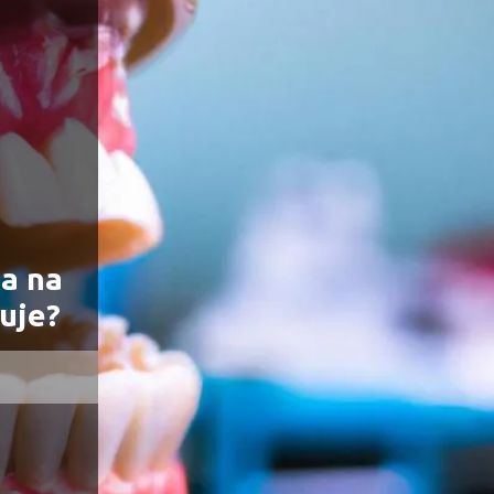
a na
tuje?