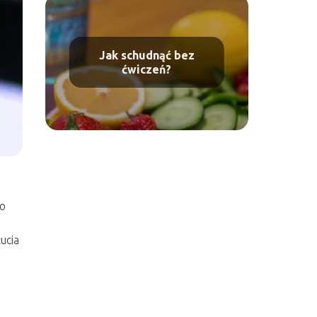
Jak schudnąć bez
ćwiczeń?
to
ucia