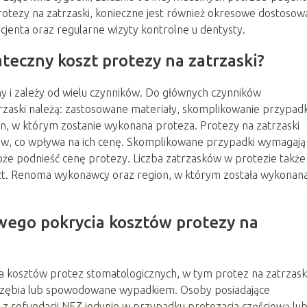
otezy na zatrzaski, konieczne jest również okresowe dostosow
jenta oraz regularne wizyty kontrolne u dentysty.
ateczny koszt protezy na zatrzaski?
y i zależy od wielu czynników. Do głównych czynników
rzaski należą: zastosowane materiały, skomplikowanie przypad
n, w którym zostanie wykonana proteza. Protezy na zatrzaski
w, co wpływa na ich cenę. Skomplikowane przypadki wymagają
że podnieść cenę protezy. Liczba zatrzasków w protezie takż
szt. Renoma wykonawcy oraz region, w którym została wykonan
owego pokrycia kosztów protezy na
kosztów protez stomatologicznych, w tym protez na zatrzaski
rzyzębia lub spowodowane wypadkiem. Osoby posiadające
 z refundacji NFZ jedynie w przypadku protezacja częściową lu