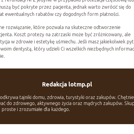
uszą być pokryte przez pacjenta, jednak warto zwrócić się do
mat ewentualnych rabatów czy dogodnych form płatności.
ne rozwiązanie, które pozwala na skuteczne odtworzenie
jenta. Koszt protezy na zatrzaski może być zróżnicowany, ale
ycja w zdrowie i estetykę uśmiechu. Jeśli masz jakiekolwiek pyt
swoim dentystą, który udzieli Ci wszelkich niezbędnych informacj
ie.
Redakcja lotmp.pl
odkrywa tajniki domu, zdrowia, turystyki oraz zakupów. Chętnie
ować do zdrowego, aktywnego życia oraz mądrych zakupów. Skup
ę proste i zrozumiałe dla każdego.