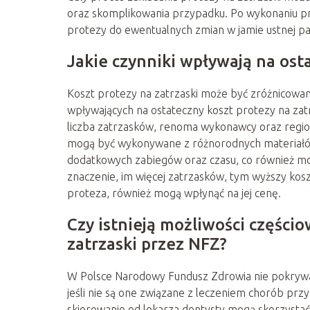
oraz skomplikowania przypadku. Po wykonaniu pr
protezy do ewentualnych zmian w jamie ustnej pac
Jakie czynniki wpływają na ost
Koszt protezy na zatrzaski może być zróżnicowan
wpływających na ostateczny koszt protezy na zat
liczba zatrzasków, renoma wykonawcy oraz regio
mogą być wykonywane z różnorodnych materiałó
dodatkowych zabiegów oraz czasu, co również mo
znaczenie, im więcej zatrzasków, tym wyższy ko
proteza, również mogą wpłynąć na jej cenę.
Czy istnieją możliwości części
zatrzaski przez NFZ?
W Polsce Narodowy Fundusz Zdrowia nie pokrywa 
jeśli nie są one związane z leczeniem chorób p
skierowanie od lekarza dentysty mogą skorzystać