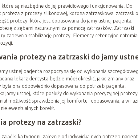
w, które są niezbędne do jej prawidłowego funkcjonowania. Do
 proteza z protezy silikonowej, korona zatrzaskowa, zatrzask 
część protezy, która jest dopasowana do jamy ustnej pacjenta.
otezę z zębami naturalnymi za pomocą zatrzasków. Zatrzaski
ry zapewnia stabilizację protezy. Elementy retencyjne natomia
zycji.
nia protezy na zatrzaski do jamy ustne
jamy ustnej pacjenta rozpoczyna się od wykonania szczegółowe
ania lekarz dentysta będzie mógł określić, jakie zmiany oraz
y była ona odpowiednio dopasowana do potrzeb pacjenta.
a jamy ustnej, które posłuży do wykonania precyzyjnej protezy
miał możliwość sprawdzenia jej komfortu i dopasowania, a w raz
nie ewentualnych korekt.
ia protezy na zatrzaski?
zająć kilka tygodni, zależnie od indywidualnych potrzeb pacjent