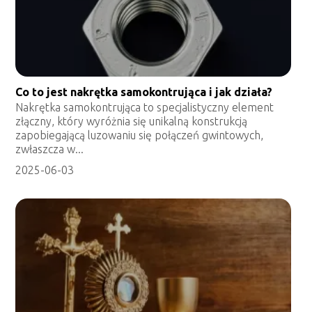
Co to jest nakrętka samokontrująca i jak działa?
Nakrętka samokontrująca to specjalistyczny element
złączny, który wyróżnia się unikalną konstrukcją
zapobiegającą luzowaniu się połączeń gwintowych,
zwłaszcza w...
2025-06-03