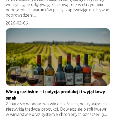
wentylacyjne odgrywają kluczową rolę w utrzymaniu
odpowiednich warunków pracy, zapewniając efektywne
odprowadzeni...
2026-02-06
Wina gruzińskie – tradycja produkcji i wyjątkowy
smak
Zanurz się w bogactwo win gruzińskich, odkrywając ich
niezwykłą tradycję produkcji. Dowiedz się o roli kwewri
w winiarstwie oraz systemie chronionych oznaczeń g...