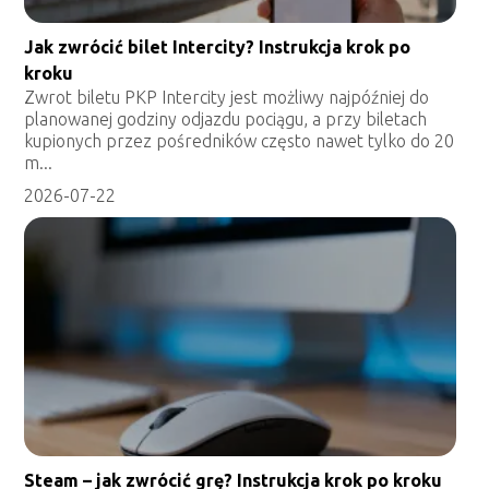
Jak zwrócić bilet Intercity? Instrukcja krok po
kroku
Zwrot biletu PKP Intercity jest możliwy najpóźniej do
planowanej godziny odjazdu pociągu, a przy biletach
kupionych przez pośredników często nawet tylko do 20
m...
2026-07-22
Steam – jak zwrócić grę? Instrukcja krok po kroku