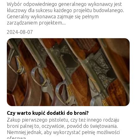
Wybór odpowiedniego generalnego wykonawcy jest
kluczowy dla sukcesu każdego projektu budowlanego.
Generalny wykonawca zajmuje się pełnym
zarządzaniem projektem...
2024-08-07
Czy warto kupić dodatki do broni?
Zakup pierwszego pistoletu, czy też innego rodzaju
broni palnej to, oczywiście, powód do świętowania.
Niemniej jednak, aby wykorzystać pełnię możliwości
oferowa...