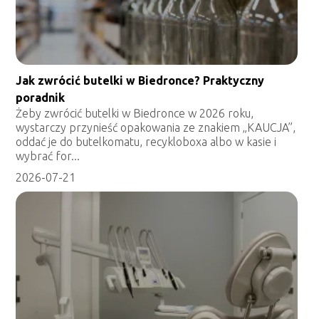
Jak zwrócić butelki w Biedronce? Praktyczny
poradnik
Żeby zwrócić butelki w Biedronce w 2026 roku,
wystarczy przynieść opakowania ze znakiem „KAUCJA”,
oddać je do butelkomatu, recykloboxa albo w kasie i
wybrać for...
2026-07-21