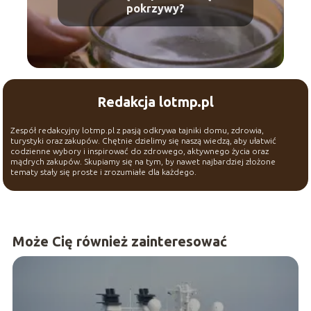
pokrzywy?
Redakcja lotmp.pl
Zespół redakcyjny lotmp.pl z pasją odkrywa tajniki domu, zdrowia,
turystyki oraz zakupów. Chętnie dzielimy się naszą wiedzą, aby ułatwić
codzienne wybory i inspirować do zdrowego, aktywnego życia oraz
mądrych zakupów. Skupiamy się na tym, by nawet najbardziej złożone
tematy stały się proste i zrozumiałe dla każdego.
Może Cię również zainteresować